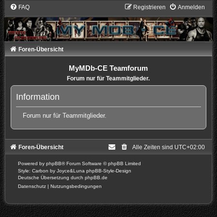
FAQ
Registrieren
Anmelden
Foren-Übersicht
MyMDb-CE Teamforum
Forum nur für Teammitglieder.
Information
Forum nur für Teammitglieder.
Foren-Übersicht
Alle Zeiten sind
UTC+02:00
Powered by
phpBB
® Forum Software © phpBB Limited
Style: Carbon by Joyce&Luna
phpBB-Style-Design
Deutsche Übersetzung durch
phpBB.de
Datenschutz
|
Nutzungsbedingungen