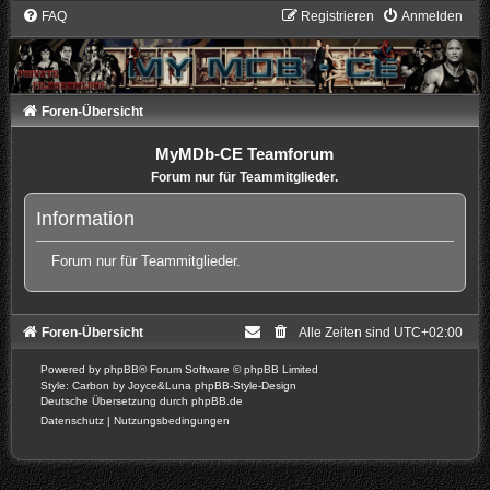
FAQ
Registrieren
Anmelden
Foren-Übersicht
MyMDb-CE Teamforum
Forum nur für Teammitglieder.
Information
Forum nur für Teammitglieder.
Foren-Übersicht
Alle Zeiten sind
UTC+02:00
Powered by
phpBB
® Forum Software © phpBB Limited
Style: Carbon by Joyce&Luna
phpBB-Style-Design
Deutsche Übersetzung durch
phpBB.de
Datenschutz
|
Nutzungsbedingungen