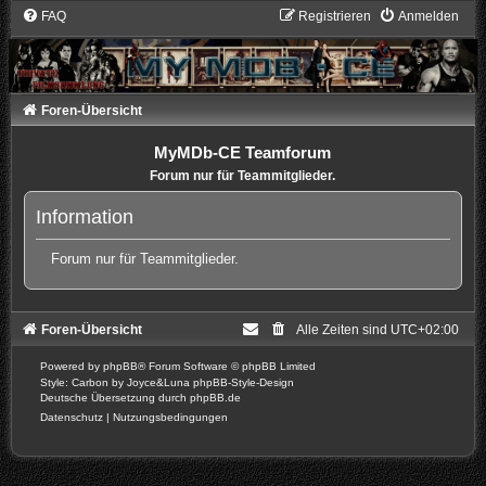
FAQ
Registrieren
Anmelden
Foren-Übersicht
MyMDb-CE Teamforum
Forum nur für Teammitglieder.
Information
Forum nur für Teammitglieder.
Foren-Übersicht
Alle Zeiten sind
UTC+02:00
Powered by
phpBB
® Forum Software © phpBB Limited
Style: Carbon by Joyce&Luna
phpBB-Style-Design
Deutsche Übersetzung durch
phpBB.de
Datenschutz
|
Nutzungsbedingungen