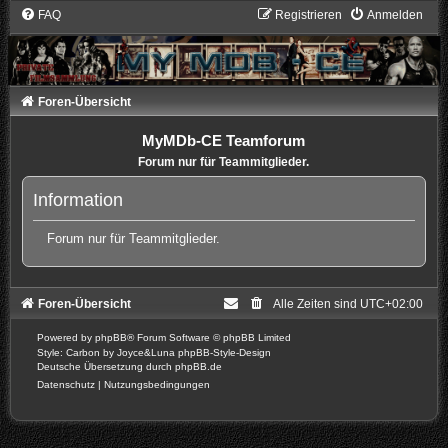
FAQ
Registrieren
Anmelden
Foren-Übersicht
MyMDb-CE Teamforum
Forum nur für Teammitglieder.
Information
Forum nur für Teammitglieder.
Foren-Übersicht
Alle Zeiten sind
UTC+02:00
Powered by
phpBB
® Forum Software © phpBB Limited
Style: Carbon by Joyce&Luna
phpBB-Style-Design
Deutsche Übersetzung durch
phpBB.de
Datenschutz
|
Nutzungsbedingungen