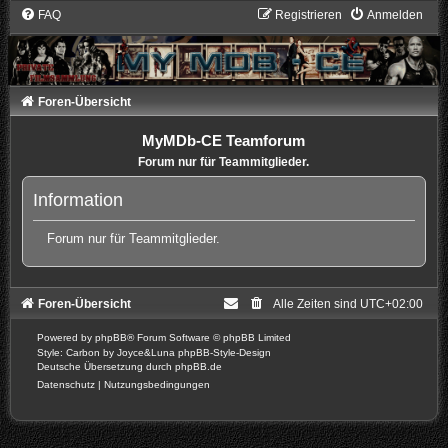
FAQ
Registrieren
Anmelden
Foren-Übersicht
MyMDb-CE Teamforum
Forum nur für Teammitglieder.
Information
Forum nur für Teammitglieder.
Foren-Übersicht
Alle Zeiten sind
UTC+02:00
Powered by
phpBB
® Forum Software © phpBB Limited
Style: Carbon by Joyce&Luna
phpBB-Style-Design
Deutsche Übersetzung durch
phpBB.de
Datenschutz
|
Nutzungsbedingungen