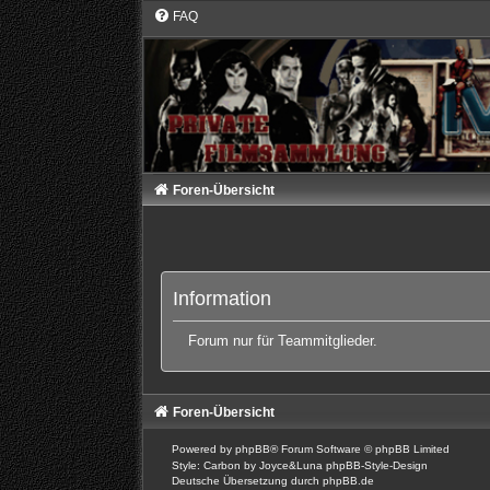
FAQ
Foren-Übersicht
Information
Forum nur für Teammitglieder.
Foren-Übersicht
Powered by
phpBB
® Forum Software © phpBB Limited
Style: Carbon by Joyce&Luna
phpBB-Style-Design
Deutsche Übersetzung durch
phpBB.de