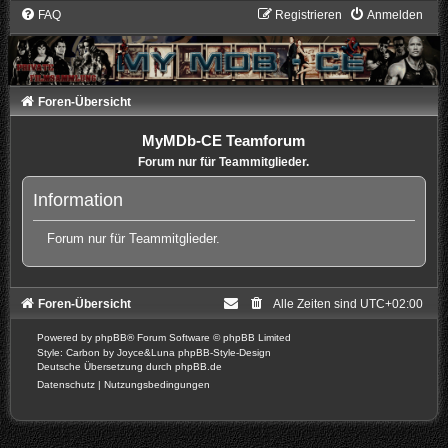
FAQ
Registrieren
Anmelden
Foren-Übersicht
MyMDb-CE Teamforum
Forum nur für Teammitglieder.
Information
Forum nur für Teammitglieder.
Foren-Übersicht
Alle Zeiten sind
UTC+02:00
Powered by
phpBB
® Forum Software © phpBB Limited
Style: Carbon by Joyce&Luna
phpBB-Style-Design
Deutsche Übersetzung durch
phpBB.de
Datenschutz
|
Nutzungsbedingungen