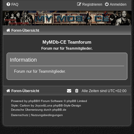
FAQ
Registrieren
Anmelden
Foren-Übersicht
MyMDb-CE Teamforum
Forum nur für Teammitglieder.
Information
Forum nur für Teammitglieder.
Foren-Übersicht
Alle Zeiten sind
UTC+02:00
Powered by
phpBB
® Forum Software © phpBB Limited
Style: Carbon by Joyce&Luna
phpBB-Style-Design
Deutsche Übersetzung durch
phpBB.de
Datenschutz
|
Nutzungsbedingungen