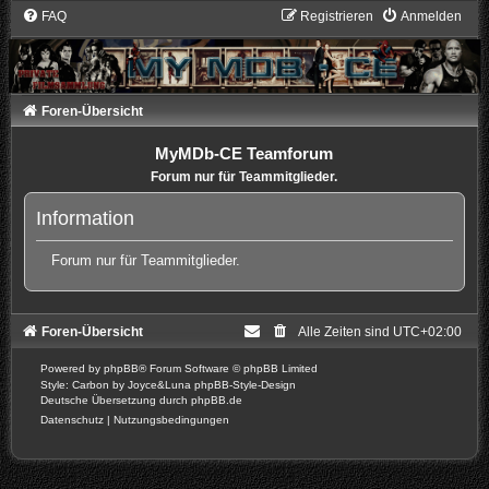
FAQ
Registrieren
Anmelden
Foren-Übersicht
MyMDb-CE Teamforum
Forum nur für Teammitglieder.
Information
Forum nur für Teammitglieder.
Foren-Übersicht
Alle Zeiten sind
UTC+02:00
Powered by
phpBB
® Forum Software © phpBB Limited
Style: Carbon by Joyce&Luna
phpBB-Style-Design
Deutsche Übersetzung durch
phpBB.de
Datenschutz
|
Nutzungsbedingungen