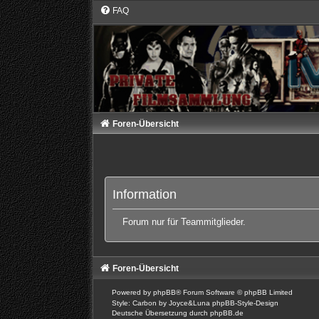
FAQ
Foren-Übersicht
Information
Forum nur für Teammitglieder.
Foren-Übersicht
Powered by
phpBB
® Forum Software © phpBB Limited
Style: Carbon by Joyce&Luna
phpBB-Style-Design
Deutsche Übersetzung durch
phpBB.de