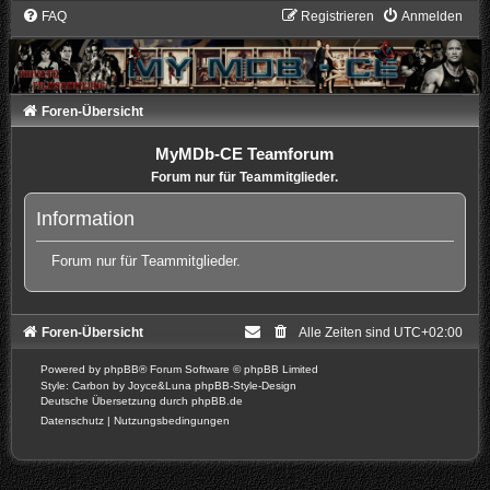
FAQ
Registrieren
Anmelden
Foren-Übersicht
MyMDb-CE Teamforum
Forum nur für Teammitglieder.
Information
Forum nur für Teammitglieder.
Foren-Übersicht
Alle Zeiten sind
UTC+02:00
Powered by
phpBB
® Forum Software © phpBB Limited
Style: Carbon by Joyce&Luna
phpBB-Style-Design
Deutsche Übersetzung durch
phpBB.de
Datenschutz
|
Nutzungsbedingungen