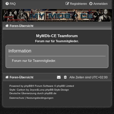
FAQ
Registrieren
Anmelden
Foren-Übersicht
MyMDb-CE Teamforum
Forum nur für Teammitglieder.
Information
Forum nur für Teammitglieder.
Foren-Übersicht
Alle Zeiten sind
UTC+02:00
Powered by
phpBB
® Forum Software © phpBB Limited
Style: Carbon by Joyce&Luna
phpBB-Style-Design
Deutsche Übersetzung durch
phpBB.de
Datenschutz
|
Nutzungsbedingungen