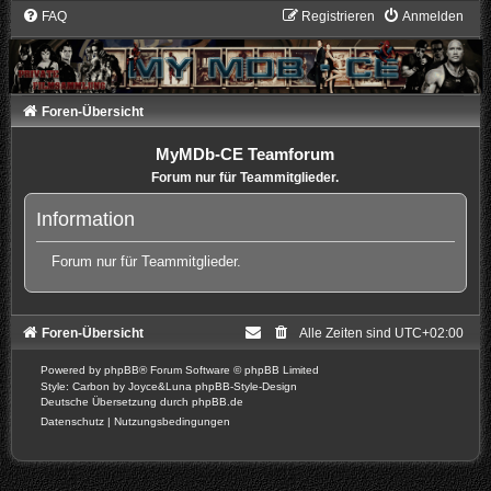
FAQ
Registrieren
Anmelden
Foren-Übersicht
MyMDb-CE Teamforum
Forum nur für Teammitglieder.
Information
Forum nur für Teammitglieder.
Foren-Übersicht
Alle Zeiten sind
UTC+02:00
Powered by
phpBB
® Forum Software © phpBB Limited
Style: Carbon by Joyce&Luna
phpBB-Style-Design
Deutsche Übersetzung durch
phpBB.de
Datenschutz
|
Nutzungsbedingungen