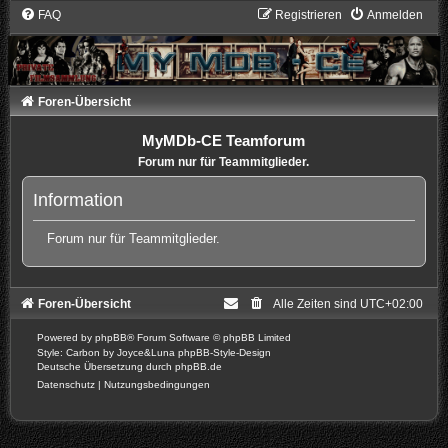
FAQ
Registrieren
Anmelden
Foren-Übersicht
MyMDb-CE Teamforum
Forum nur für Teammitglieder.
Information
Forum nur für Teammitglieder.
Foren-Übersicht
Alle Zeiten sind
UTC+02:00
Powered by
phpBB
® Forum Software © phpBB Limited
Style: Carbon by Joyce&Luna
phpBB-Style-Design
Deutsche Übersetzung durch
phpBB.de
Datenschutz
|
Nutzungsbedingungen