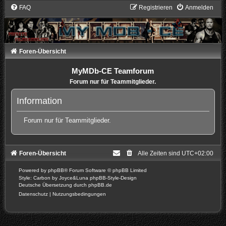
FAQ
Registrieren
Anmelden
Foren-Übersicht
MyMDb-CE Teamforum
Forum nur für Teammitglieder.
Information
Forum nur für Teammitglieder.
Foren-Übersicht
Alle Zeiten sind
UTC+02:00
Powered by
phpBB
® Forum Software © phpBB Limited
Style: Carbon by Joyce&Luna
phpBB-Style-Design
Deutsche Übersetzung durch
phpBB.de
Datenschutz
|
Nutzungsbedingungen