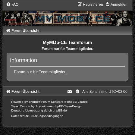
FAQ
Registrieren
Anmelden
Foren-Übersicht
MyMDb-CE Teamforum
Forum nur für Teammitglieder.
Information
Forum nur für Teammitglieder.
Foren-Übersicht
Alle Zeiten sind
UTC+02:00
Powered by
phpBB
® Forum Software © phpBB Limited
Style: Carbon by Joyce&Luna
phpBB-Style-Design
Deutsche Übersetzung durch
phpBB.de
Datenschutz
|
Nutzungsbedingungen