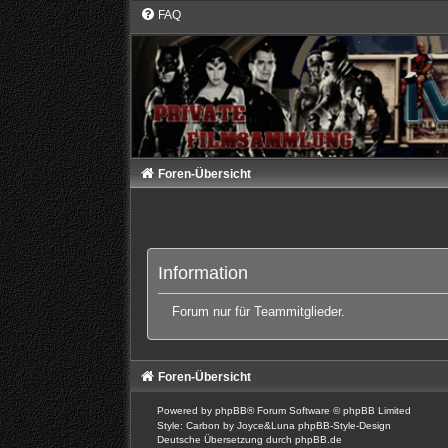
FAQ
Foren-Übersicht
Information
Forum nur für Teammitglieder.
Foren-Übersicht
Powered by
phpBB
® Forum Software © phpBB Limited
Style: Carbon by Joyce&Luna
phpBB-Style-Design
Deutsche Übersetzung durch
phpBB.de