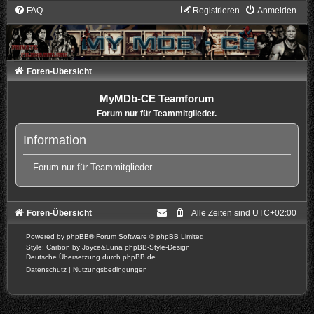
FAQ
Registrieren
Anmelden
Foren-Übersicht
MyMDb-CE Teamforum
Forum nur für Teammitglieder.
Information
Forum nur für Teammitglieder.
Foren-Übersicht
Alle Zeiten sind
UTC+02:00
Powered by
phpBB
® Forum Software © phpBB Limited
Style: Carbon by Joyce&Luna
phpBB-Style-Design
Deutsche Übersetzung durch
phpBB.de
Datenschutz
|
Nutzungsbedingungen