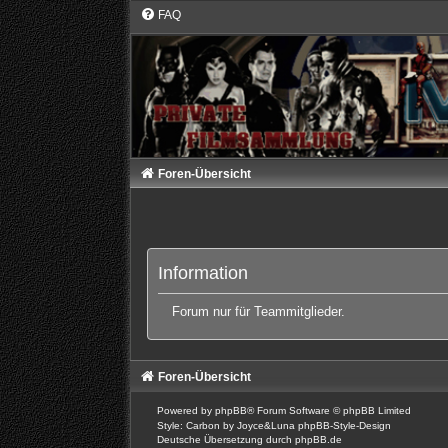
FAQ
Foren-Übersicht
Information
Forum nur für Teammitglieder.
Foren-Übersicht
Powered by
phpBB
® Forum Software © phpBB Limited
Style: Carbon by Joyce&Luna
phpBB-Style-Design
Deutsche Übersetzung durch
phpBB.de