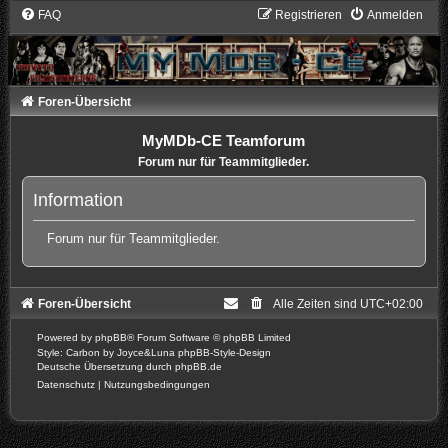
FAQ
Registrieren
Anmelden
Foren-Übersicht
MyMDb-CE Teamforum
Forum nur für Teammitglieder.
Information
Forum nur für Teammitglieder.
Foren-Übersicht
Alle Zeiten sind
UTC+02:00
Powered by
phpBB
® Forum Software © phpBB Limited
Style: Carbon by Joyce&Luna
phpBB-Style-Design
Deutsche Übersetzung durch
phpBB.de
Datenschutz
|
Nutzungsbedingungen