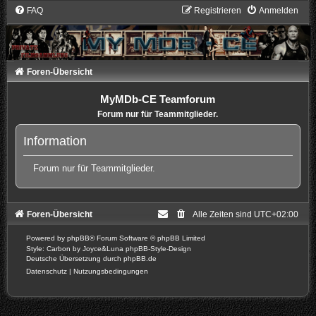
FAQ
Registrieren
Anmelden
Foren-Übersicht
MyMDb-CE Teamforum
Forum nur für Teammitglieder.
Information
Forum nur für Teammitglieder.
Foren-Übersicht
Alle Zeiten sind
UTC+02:00
Powered by
phpBB
® Forum Software © phpBB Limited
Style: Carbon by Joyce&Luna
phpBB-Style-Design
Deutsche Übersetzung durch
phpBB.de
Datenschutz
|
Nutzungsbedingungen