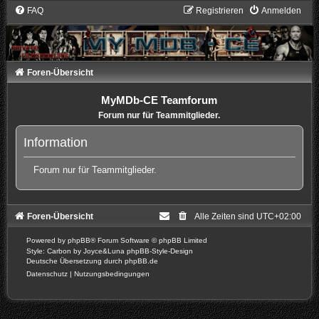
FAQ
Registrieren
Anmelden
Foren-Übersicht
MyMDb-CE Teamforum
Forum nur für Teammitglieder.
Information
Forum nur für Teammitglieder.
Foren-Übersicht
Alle Zeiten sind
UTC+02:00
Powered by
phpBB
® Forum Software © phpBB Limited
Style: Carbon by Joyce&Luna
phpBB-Style-Design
Deutsche Übersetzung durch
phpBB.de
Datenschutz
|
Nutzungsbedingungen