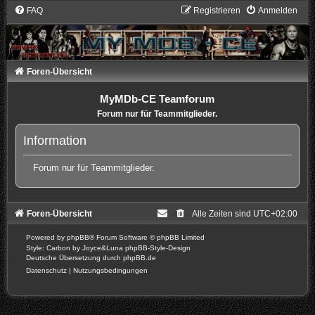
FAQ
Registrieren
Anmelden
Foren-Übersicht
MyMDb-CE Teamforum
Forum nur für Teammitglieder.
Information
Forum nur für Teammitglieder.
Foren-Übersicht
Alle Zeiten sind
UTC+02:00
Powered by
phpBB
® Forum Software © phpBB Limited
Style: Carbon by Joyce&Luna
phpBB-Style-Design
Deutsche Übersetzung durch
phpBB.de
Datenschutz
|
Nutzungsbedingungen