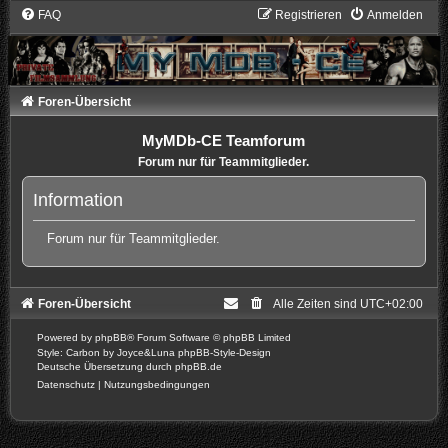
FAQ
Registrieren
Anmelden
Foren-Übersicht
MyMDb-CE Teamforum
Forum nur für Teammitglieder.
Information
Forum nur für Teammitglieder.
Foren-Übersicht
Alle Zeiten sind
UTC+02:00
Powered by
phpBB
® Forum Software © phpBB Limited
Style: Carbon by Joyce&Luna
phpBB-Style-Design
Deutsche Übersetzung durch
phpBB.de
Datenschutz
|
Nutzungsbedingungen