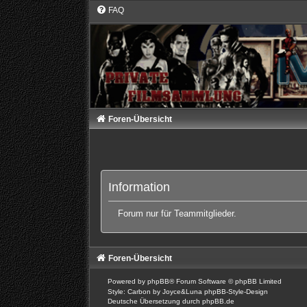
FAQ
Foren-Übersicht
Information
Forum nur für Teammitglieder.
Foren-Übersicht
Powered by
phpBB
® Forum Software © phpBB Limited
Style: Carbon by Joyce&Luna
phpBB-Style-Design
Deutsche Übersetzung durch
phpBB.de