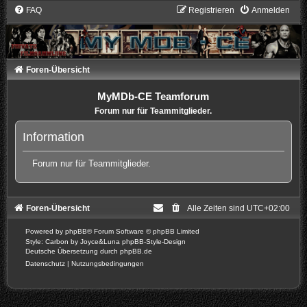
FAQ
Registrieren
Anmelden
Foren-Übersicht
MyMDb-CE Teamforum
Forum nur für Teammitglieder.
Information
Forum nur für Teammitglieder.
Foren-Übersicht
Alle Zeiten sind
UTC+02:00
Powered by
phpBB
® Forum Software © phpBB Limited
Style: Carbon by Joyce&Luna
phpBB-Style-Design
Deutsche Übersetzung durch
phpBB.de
Datenschutz
|
Nutzungsbedingungen