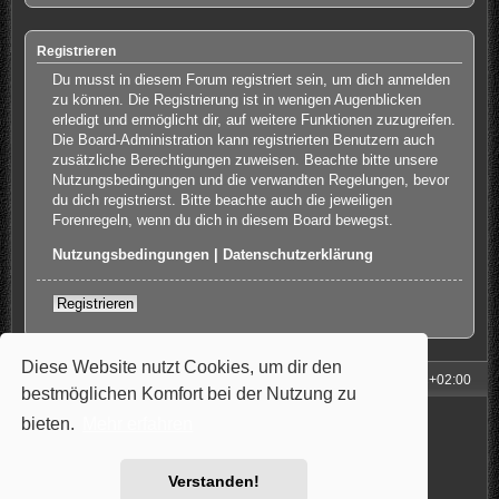
Registrieren
Du musst in diesem Forum registriert sein, um dich anmelden
zu können. Die Registrierung ist in wenigen Augenblicken
erledigt und ermöglicht dir, auf weitere Funktionen zuzugreifen.
Die Board-Administration kann registrierten Benutzern auch
zusätzliche Berechtigungen zuweisen. Beachte bitte unsere
Nutzungsbedingungen und die verwandten Regelungen, bevor
du dich registrierst. Bitte beachte auch die jeweiligen
Forenregeln, wenn du dich in diesem Board bewegst.
Nutzungsbedingungen
|
Datenschutzerklärung
Registrieren
Diese Website nutzt Cookies, um dir den
Foren-Übersicht
Alle Zeiten sind
UTC+02:00
bestmöglichen Komfort bei der Nutzung zu
Powered by
phpBB
® Forum Software © phpBB Limited
bieten.
Mehr erfahren
Style: Carbon by Joyce&Luna
phpBB-Style-Design
Deutsche Übersetzung durch
phpBB.de
Datenschutz
|
Nutzungsbedingungen
Verstanden!