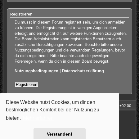
Registrieren
Du musst in diesem Forum registriert sein, um dich anmelden
zu können. Die Registrierung ist in wenigen Augenblicken
erledigt und ermöglicht dir, auf weitere Funktionen zuzugreifen.
Die Board-Administration kann registrierten Benutzern auch
zusätzliche Berechtigungen zuweisen. Beachte bitte unsere
Nutzungsbedingungen und die verwandten Regelungen, bevor
du dich registrierst. Bitte beachte auch die jeweiligen
Forenregeln, wenn du dich in diesem Board bewegst.
Nutzungsbedingungen
|
Datenschutzerklärung
Registrieren
Diese Website nutzt Cookies, um dir den
Foren-Übersicht
Alle Zeiten sind
UTC+02:00
bestmöglichen Komfort bei der Nutzung zu
Powered by
phpBB
® Forum Software © phpBB Limited
bieten.
Mehr erfahren
Style: Carbon by Joyce&Luna
phpBB-Style-Design
Deutsche Übersetzung durch
phpBB.de
Datenschutz
|
Nutzungsbedingungen
Verstanden!