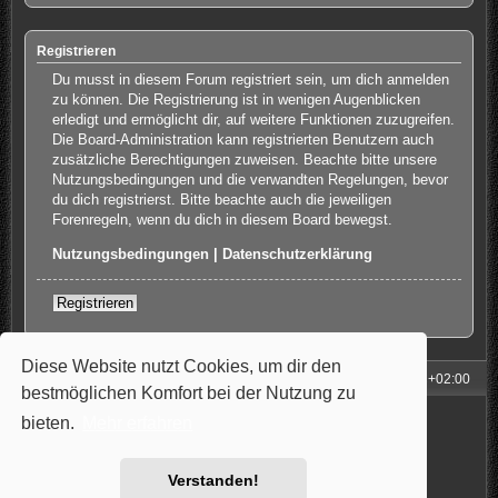
Registrieren
Du musst in diesem Forum registriert sein, um dich anmelden
zu können. Die Registrierung ist in wenigen Augenblicken
erledigt und ermöglicht dir, auf weitere Funktionen zuzugreifen.
Die Board-Administration kann registrierten Benutzern auch
zusätzliche Berechtigungen zuweisen. Beachte bitte unsere
Nutzungsbedingungen und die verwandten Regelungen, bevor
du dich registrierst. Bitte beachte auch die jeweiligen
Forenregeln, wenn du dich in diesem Board bewegst.
Nutzungsbedingungen
|
Datenschutzerklärung
Registrieren
Diese Website nutzt Cookies, um dir den
Foren-Übersicht
Alle Zeiten sind
UTC+02:00
bestmöglichen Komfort bei der Nutzung zu
Powered by
phpBB
® Forum Software © phpBB Limited
bieten.
Mehr erfahren
Style: Carbon by Joyce&Luna
phpBB-Style-Design
Deutsche Übersetzung durch
phpBB.de
Datenschutz
|
Nutzungsbedingungen
Verstanden!