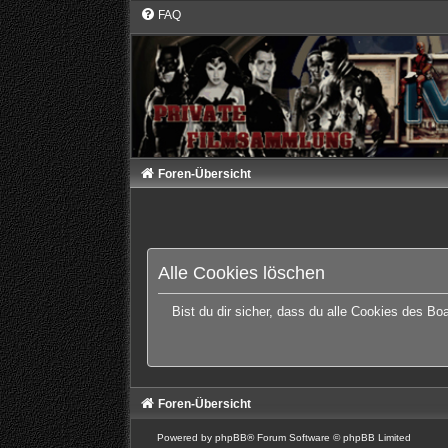
FAQ
Foren-Übersicht
Alle Cookies löschen
Bist du dir sicher, dass du alle Cookies des B
Foren-Übersicht
Powered by
phpBB
® Forum Software © phpBB Limited