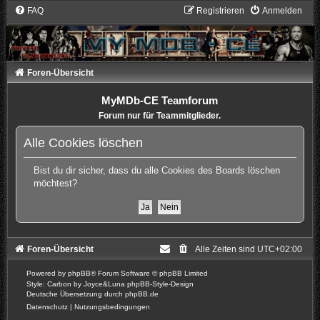
FAQ
Registrieren
Anmelden
Foren-Übersicht
MyMDb-CE Teamforum
Forum nur für Teammitglieder.
Alle Cookies löschen
Bist du dir sicher, dass du alle Cookies des Boards löschen
möchtest?
Foren-Übersicht
Alle Zeiten sind
UTC+02:00
Powered by
phpBB
® Forum Software © phpBB Limited
Style: Carbon by Joyce&Luna
phpBB-Style-Design
Deutsche Übersetzung durch
phpBB.de
Datenschutz
|
Nutzungsbedingungen