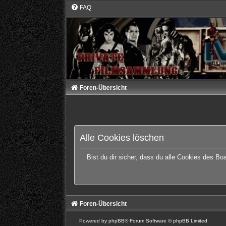
FAQ
Foren-Übersicht
Alle Cookies löschen
Bist du dir sicher, dass du alle Cookies des B
Foren-Übersicht
Powered by
phpBB
® Forum Software © phpBB Limited