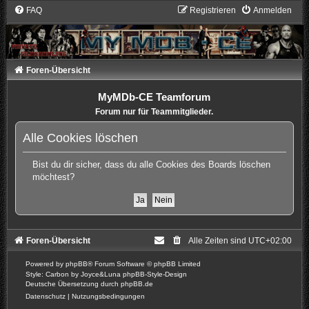
FAQ
Registrieren
Anmelden
Foren-Übersicht
MyMDb-CE Teamforum
Forum nur für Teammitglieder.
Alle Cookies löschen
Bist du dir sicher, dass du alle Cookies des Boards löschen
möchtest?
Foren-Übersicht
Alle Zeiten sind
UTC+02:00
Powered by
phpBB
® Forum Software © phpBB Limited
Style: Carbon by Joyce&Luna
phpBB-Style-Design
Deutsche Übersetzung durch
phpBB.de
Datenschutz
|
Nutzungsbedingungen