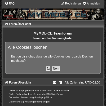
FAQ
Registrieren
Anmelden
Foren-Übersicht
MyMDb-CE Teamforum
Forum nur für Teammitglieder.
Alle Cookies löschen
Bist du dir sicher, dass du alle Cookies des Boards löschen
möchtest?
Foren-Übersicht
Alle Zeiten sind
UTC+02:00
Powered by
phpBB
® Forum Software © phpBB Limited
Style: Carbon by Joyce&Luna
phpBB-Style-Design
Deutsche Übersetzung durch
phpBB.de
Datenschutz
|
Nutzungsbedingungen