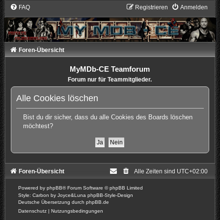
FAQ
Registrieren
Anmelden
Foren-Übersicht
MyMDb-CE Teamforum
Forum nur für Teammitglieder.
Alle Cookies löschen
Bist du dir sicher, dass du alle Cookies des Boards löschen
möchtest?
Foren-Übersicht
Alle Zeiten sind
UTC+02:00
Powered by
phpBB
® Forum Software © phpBB Limited
Style: Carbon by Joyce&Luna
phpBB-Style-Design
Deutsche Übersetzung durch
phpBB.de
Datenschutz
|
Nutzungsbedingungen