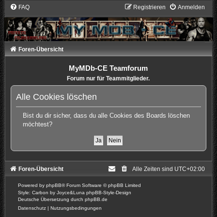
FAQ
Registrieren
Anmelden
Foren-Übersicht
MyMDb-CE Teamforum
Forum nur für Teammitglieder.
Alle Cookies löschen
Bist du dir sicher, dass du alle Cookies des Boards löschen
möchtest?
Foren-Übersicht
Alle Zeiten sind
UTC+02:00
Powered by
phpBB
® Forum Software © phpBB Limited
Style: Carbon by Joyce&Luna
phpBB-Style-Design
Deutsche Übersetzung durch
phpBB.de
Datenschutz
|
Nutzungsbedingungen