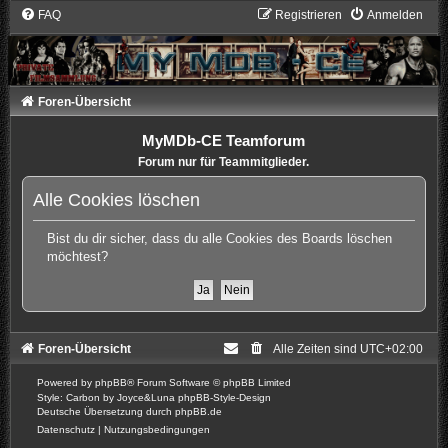
FAQ
Registrieren
Anmelden
Foren-Übersicht
MyMDb-CE Teamforum
Forum nur für Teammitglieder.
Alle Cookies löschen
Bist du dir sicher, dass du alle Cookies des Boards löschen
möchtest?
Foren-Übersicht
Alle Zeiten sind
UTC+02:00
Powered by
phpBB
® Forum Software © phpBB Limited
Style: Carbon by Joyce&Luna
phpBB-Style-Design
Deutsche Übersetzung durch
phpBB.de
Datenschutz
|
Nutzungsbedingungen