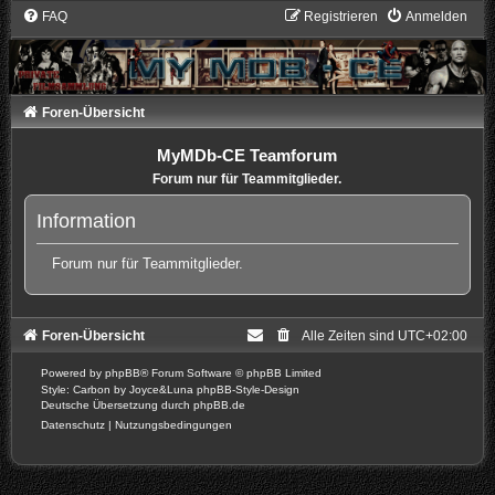
FAQ
Registrieren
Anmelden
Foren-Übersicht
MyMDb-CE Teamforum
Forum nur für Teammitglieder.
Information
Forum nur für Teammitglieder.
Foren-Übersicht
Alle Zeiten sind
UTC+02:00
Powered by
phpBB
® Forum Software © phpBB Limited
Style: Carbon by Joyce&Luna
phpBB-Style-Design
Deutsche Übersetzung durch
phpBB.de
Datenschutz
|
Nutzungsbedingungen