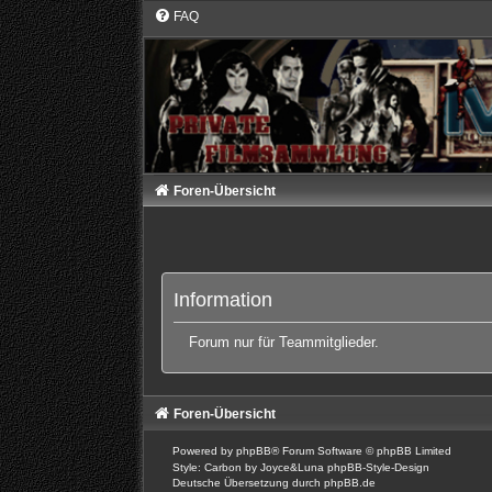
FAQ
Foren-Übersicht
Information
Forum nur für Teammitglieder.
Foren-Übersicht
Powered by
phpBB
® Forum Software © phpBB Limited
Style: Carbon by Joyce&Luna
phpBB-Style-Design
Deutsche Übersetzung durch
phpBB.de