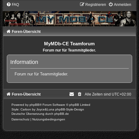
FAQ
Registrieren
Anmelden
Foren-Übersicht
MyMDb-CE Teamforum
Forum nur für Teammitglieder.
Information
Forum nur für Teammitglieder.
Foren-Übersicht
Alle Zeiten sind
UTC+02:00
Powered by
phpBB
® Forum Software © phpBB Limited
Style: Carbon by Joyce&Luna
phpBB-Style-Design
Deutsche Übersetzung durch
phpBB.de
Datenschutz
|
Nutzungsbedingungen