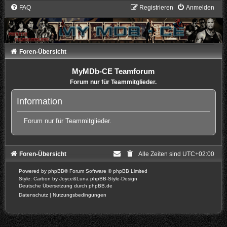
FAQ
Registrieren
Anmelden
Foren-Übersicht
MyMDb-CE Teamforum
Forum nur für Teammitglieder.
Information
Forum nur für Teammitglieder.
Foren-Übersicht
Alle Zeiten sind
UTC+02:00
Powered by
phpBB
® Forum Software © phpBB Limited
Style: Carbon by Joyce&Luna
phpBB-Style-Design
Deutsche Übersetzung durch
phpBB.de
Datenschutz
|
Nutzungsbedingungen