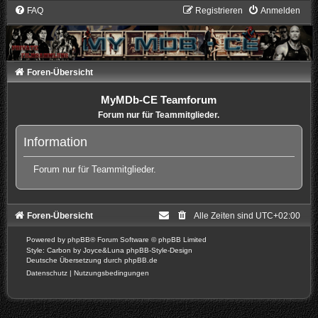
FAQ
Registrieren
Anmelden
Foren-Übersicht
MyMDb-CE Teamforum
Forum nur für Teammitglieder.
Information
Forum nur für Teammitglieder.
Foren-Übersicht
Alle Zeiten sind
UTC+02:00
Powered by
phpBB
® Forum Software © phpBB Limited
Style: Carbon by Joyce&Luna
phpBB-Style-Design
Deutsche Übersetzung durch
phpBB.de
Datenschutz
|
Nutzungsbedingungen