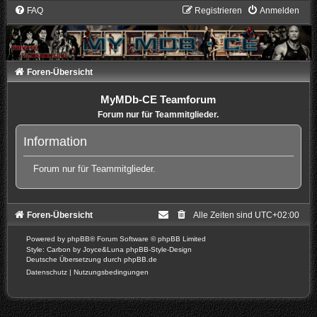
FAQ
Registrieren
Anmelden
Foren-Übersicht
MyMDb-CE Teamforum
Forum nur für Teammitglieder.
Information
Forum nur für Teammitglieder.
Foren-Übersicht
Alle Zeiten sind
UTC+02:00
Powered by
phpBB
® Forum Software © phpBB Limited
Style: Carbon by Joyce&Luna
phpBB-Style-Design
Deutsche Übersetzung durch
phpBB.de
Datenschutz
|
Nutzungsbedingungen