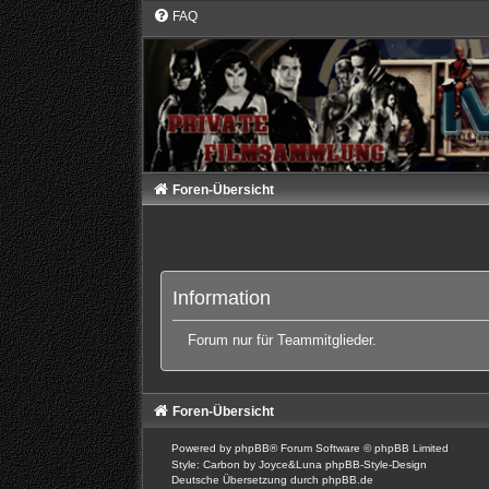
FAQ
Foren-Übersicht
Information
Forum nur für Teammitglieder.
Foren-Übersicht
Powered by
phpBB
® Forum Software © phpBB Limited
Style: Carbon by Joyce&Luna
phpBB-Style-Design
Deutsche Übersetzung durch
phpBB.de