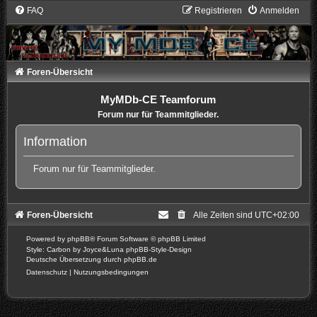
FAQ
Registrieren
Anmelden
Foren-Übersicht
MyMDb-CE Teamforum
Forum nur für Teammitglieder.
Information
Forum nur für Teammitglieder.
Foren-Übersicht
Alle Zeiten sind
UTC+02:00
Powered by
phpBB
® Forum Software © phpBB Limited
Style: Carbon by Joyce&Luna
phpBB-Style-Design
Deutsche Übersetzung durch
phpBB.de
Datenschutz
|
Nutzungsbedingungen