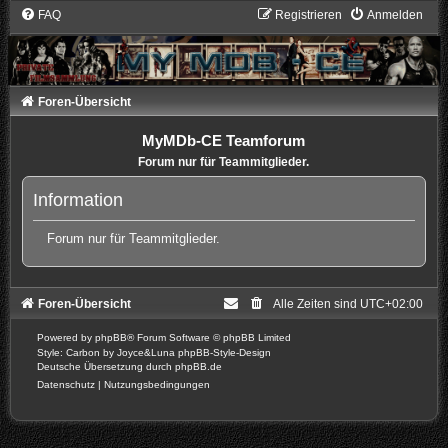
FAQ
Registrieren
Anmelden
Foren-Übersicht
MyMDb-CE Teamforum
Forum nur für Teammitglieder.
Information
Forum nur für Teammitglieder.
Foren-Übersicht
Alle Zeiten sind
UTC+02:00
Powered by
phpBB
® Forum Software © phpBB Limited
Style: Carbon by Joyce&Luna
phpBB-Style-Design
Deutsche Übersetzung durch
phpBB.de
Datenschutz
|
Nutzungsbedingungen