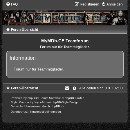
FAQ
Registrieren
Anmelden
Foren-Übersicht
MyMDb-CE Teamforum
Forum nur für Teammitglieder.
Information
Forum nur für Teammitglieder.
Foren-Übersicht
Alle Zeiten sind
UTC+02:00
Powered by
phpBB
® Forum Software © phpBB Limited
Style: Carbon by Joyce&Luna
phpBB-Style-Design
Deutsche Übersetzung durch
phpBB.de
Datenschutz
|
Nutzungsbedingungen