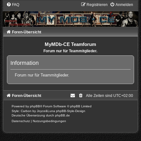
FAQ
Registrieren
Anmelden
Foren-Übersicht
MyMDb-CE Teamforum
Forum nur für Teammitglieder.
Information
Forum nur für Teammitglieder.
Foren-Übersicht
Alle Zeiten sind
UTC+02:00
Powered by
phpBB
® Forum Software © phpBB Limited
Style: Carbon by Joyce&Luna
phpBB-Style-Design
Deutsche Übersetzung durch
phpBB.de
Datenschutz
|
Nutzungsbedingungen