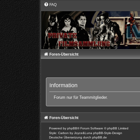
FAQ
Foren-Übersicht
Information
Forum nur für Teammitglieder.
Foren-Übersicht
Powered by
phpBB
® Forum Software © phpBB Limited
Style: Carbon by Joyce&Luna
phpBB-Style-Design
Deutsche Übersetzung durch
phpBB.de